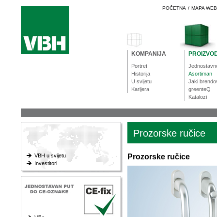
POČETNA
/
MAPA WE
KOMPANIJA
PROIZVOD
Portret
Jednostavn
Historija
Asortiman
U svijetu
Jaki brendo
Karijera
greenteQ
Katalozi
Prozorske ručice
VBH u svijetu
Prozorske ručice
Investitori