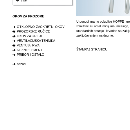
Više
OKOV ZA PROZORE
U ponudi imamo poluolive HOPPE i green
Izrađene su od aluminijuma, mesinga, i
OTKLOPNO-ZAOKRETNI OKOV
standardnih postoje i izvedbe sa zaklj
PROZORSKE RUČICE
zaključavanjem na dugme.
OKOV ZA GRILJE
VENTILACIJSKA TEHNIKA
VENTUS / RWA
ŠTAMPAJ STRANICU
KLIZNI ELEMENTI
PRIBOR I OSTALO
nazad