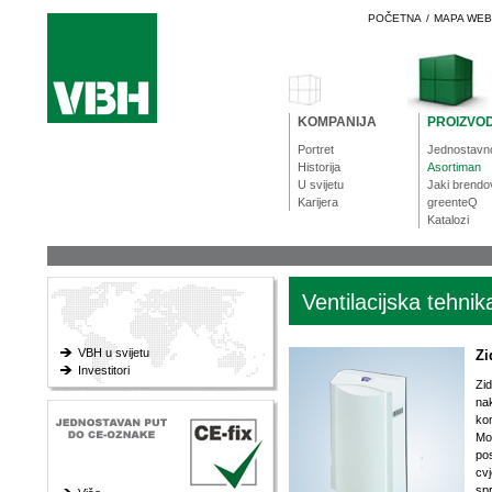
POČETNA
/
MAPA WE
KOMPANIJA
PROIZVOD
Portret
Jednostavn
Historija
Asortiman
U svijetu
Jaki brendo
Karijera
greenteQ
Katalozi
Ventilacijska tehnik
VBH u svijetu
Zi
Investitori
Zid
na
kon
Mog
pos
cvj
spr