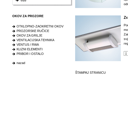
Više
odn
OKOV ZA PROZORE
Zr
Po
OTKLOPNO-ZAOKRETNI OKOV
mož
PROZORSKE RUČICE
Zat
OKOV ZA GRILJE
svj
VENTILACIJSKA TEHNIKA
reg
VENTUS / RWA
KLIZNI ELEMENTI
PRIBOR I OSTALO
nazad
ŠTAMPAJ STRANICU