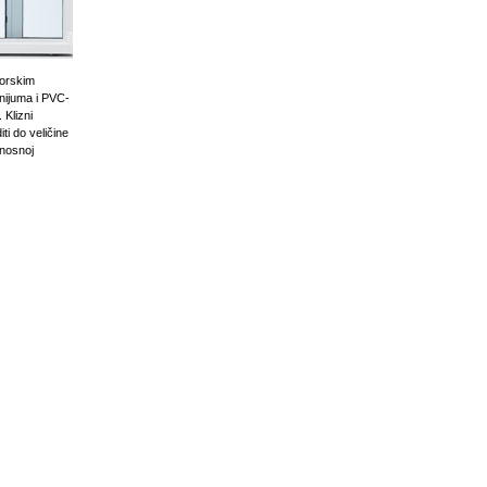
zorskim
nijuma i PVC-
 Klizni
ti do veličine
rnosnoj