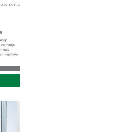
SUBSIDIARIES
I
lerija
 za medije
c-news
ar događanja