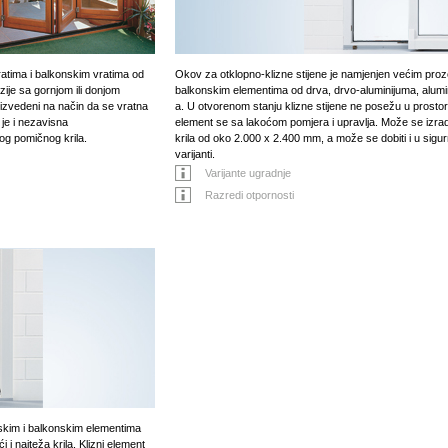
atima i balkonskim vratima od
Okov za otklopno-klizne stijene je namjenjen većim pro
zije sa gornjom ili donjom
balkonskim elementima od drva, drvo-aluminijuma, alumi
 izvedeni na način da se vratna
a. U otvorenom stanju klizne stijene ne posežu u prostor.
je i nezavisna
element se sa lakoćom pomjera i upravlja. Može se izradi
og pomičnog krila.
krila od oko 2.000 x 2.400 mm, a može se dobiti i u sigu
varijanti.
Varijante ugradnje
Razredi otpornosti
rskim i balkonskim elementima
 i najteža krila. Klizni element