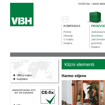
POČETNA
/
MAPA WE
KOMPANIJA
PROIZVOD
Portret
Jednostavn
Historija
Asortiman
U svijetu
Jaki brendo
Karijera
greenteQ
Katalozi
Klizni elementi
VBH u svijetu
Harmo stijene
Investitori