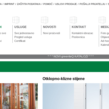
BA
/
IMPRINT
/
ZAŠTITA PODATAKA
/
POMOĆ
/
USLOVI PRODAJE
/
POŠALJI PRIJATELJU
/
I
USLUGE
NOVOSTI
KONTAKT
MEDIJ
o sve
Sve jednostavno
Novi proizvodi
Kontaktni obrazac
Foto ga
Pregled usluga
Poslovnica
Objave
vi
Certifikati
Ad-ho
Kalend
* * * NOVI greenteQ KATALOZI * * *
Otklopno-klizne stijene