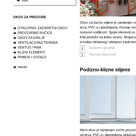
Više
OKOV ZA PROZORE
Okov za harmo stijene je namjenjen vr
drva, PVC-a i aluminijuma. Postoje ver
OTKLOPNO-ZAOKRETNI OKOV
nosivom vodilicom. Spojni elementi su
PROZORSKE RUČICE
krila poslože na jednu stranu. Moguća 
OKOV ZA GRILJE
izvedba otklopnog i otklopno-zaokretn
VENTILACIJSKA TEHNIKA
VENTUS / RWA
Varijante ugradnje
KLIZNI ELEMENTI
Razredi otpornosti
PRIBOR I OSTALO
nazad
Podizno-klizne stijene
Klizni okov je namjenjen većim prozo
od drva, PVC-a i aluminijuma uključujući