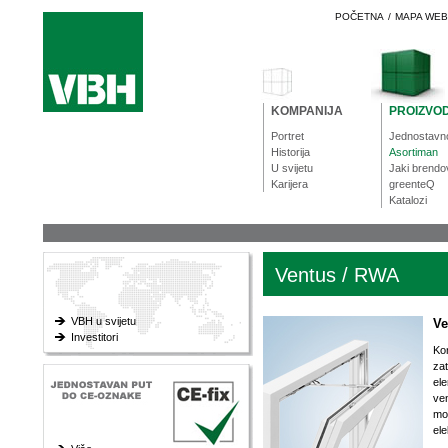
POČETNA
/
MAPA WE
KOMPANIJA
PROIZVOD
Portret
Jednostavn
Historija
Asortiman
U svijetu
Jaki brendo
Karijera
greenteQ
Katalozi
Ventus / RWA
VBH u svijetu
Ve
Investitori
Kor
zat
ele
ven
mož
el