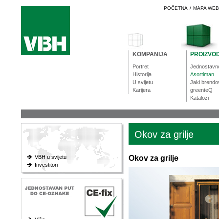
POČETNA
/
MAPA WE
KOMPANIJA
PROIZVOD
Portret
Jednostavn
Historija
Asortiman
U svijetu
Jaki brendo
Karijera
greenteQ
Katalozi
Okov za grilje
VBH u svijetu
Okov za grilje
Investitori