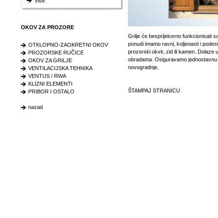
Više
OKOV ZA PROZORE
Grilje će besprijekorno funkcionisati
ponudi imamo ravni, koljenasti i podes
OTKLOPNO-ZAOKRETNI OKOV
prozorski okvir, zid ili kamen. Dolaze 
PROZORSKE RUČICE
obradama. Osiguravamo jednostavnu i
OKOV ZA GRILJE
novogradnje.
VENTILACIJSKA TEHNIKA
VENTUS / RWA
KLIZNI ELEMENTI
ŠTAMPAJ STRANICU
PRIBOR I OSTALO
nazad