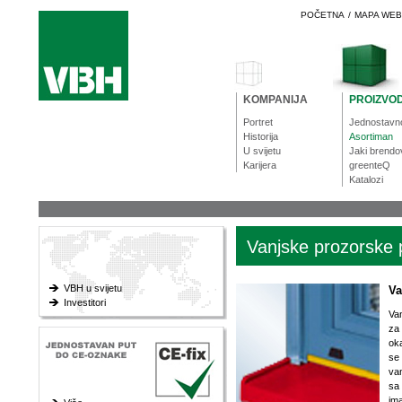
POČETNA
/
MAPA WE
KOMPANIJA
PROIZVOD
Portret
Jednostavn
Historija
Asortiman
U svijetu
Jaki brendo
Karijera
greenteQ
Katalozi
Vanjske prozorske 
VBH u svijetu
Va
Investitori
Va
za 
ok
se 
van
sa
im