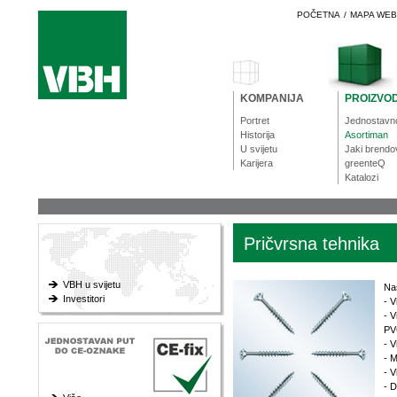
POČETNA
/
MAPA WE
KOMPANIJA
PROIZVOD
Portret
Jednostavn
Historija
Asortiman
U svijetu
Jaki brendo
Karijera
greenteQ
Katalozi
Pričvrsna tehnika
VBH u svijetu
Na
Investitori
- V
- V
PV
- V
- M
- V
- D