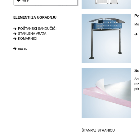
Više
Po
ELEMENTI ZA UGRADNJU
Mon
POŠTANSKI SANDUČIĆI
STAKLENA VRATA
KOMARNICI
nazad
Se
Se
raz
pr
ŠTAMPAJ STRANICU