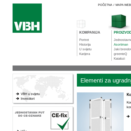
POČETNA
/
MAPA WE
KOMPANIJA
PROIZVOD
Portret
Jednostavn
Historija
Asortiman
U svijetu
Jaki brendo
Karijera
greenteQ
Katalozi
Elementi za ugradn
VBH u svijetu
Ko
Investitori
Ko
kom