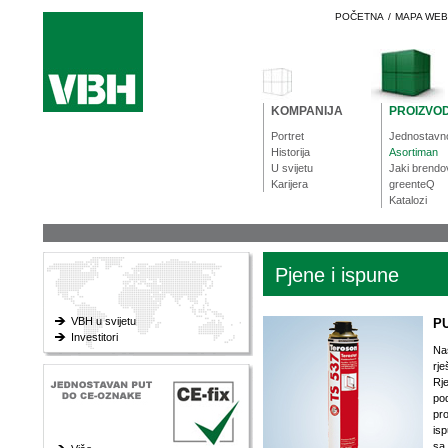
POČETNA
/
MAPA WE
KOMPANIJA
PROIZVOD
Portret
Jednostavn
Historija
Asortiman
U svijetu
Jaki brendo
Karijera
greenteQ
Katalozi
Pjene i ispune
VBH u svijetu
PU
Investitori
Na
rje
Rje
po
pro
isp
sa 