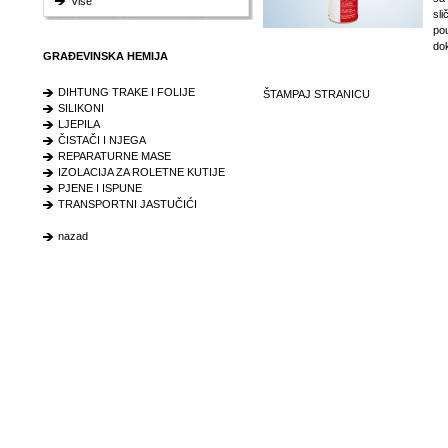
Više
sli
po
dok
GRAĐEVINSKA HEMIJA
DIHTUNG TRAKE I FOLIJE
ŠTAMPAJ STRANICU
SILIKONI
LJEPILA
ČISTAČI I NJEGA
REPARATURNE MASE
IZOLACIJA ZA ROLETNE KUTIJE
PJENE I ISPUNE
TRANSPORTNI JASTUČIĆI
nazad