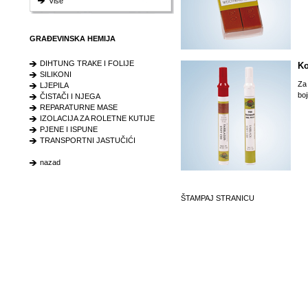
Više
GRAĐEVINSKA HEMIJA
DIHTUNG TRAKE I FOLIJE
Ko
SILIKONI
Za 
LJEPILA
boj
ČISTAČI I NJEGA
REPARATURNE MASE
IZOLACIJA ZA ROLETNE KUTIJE
PJENE I ISPUNE
TRANSPORTNI JASTUČIĆI
nazad
ŠTAMPAJ STRANICU