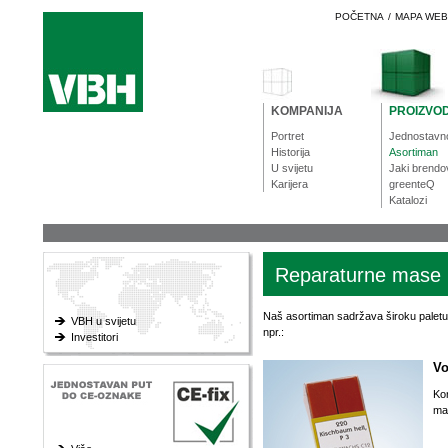
POČETNA
/
MAPA WE
KOMPANIJA
PROIZVOD
Portret
Jednostavn
Historija
Asortiman
U svijetu
Jaki brendo
Karijera
greenteQ
Katalozi
Reparaturne mase
Naš asortiman sadržava široku paletu p
VBH u svijetu
npr.:
Investitori
Vo
Kor
mal